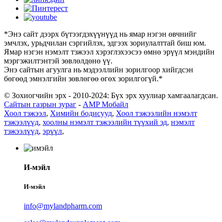
*Энэ сайт дээрх бүтээгдэхүүнүүд нь ямар нэгэн өвчнийг
эмчлэх, урьдчилан сэргийлэх, эдгээх зориулалттай биш юм.
Ямар нэгэн нэмэлт тэжээл хэрэглэхээсээ өмнө эрүүл мэндийн
мэргэжилтэнтэй зөвлөлдөнө үү.
Энэ сайтын агуулга нь мэдээллийн зорилгоор хийгдсэн
бөгөөд эмнэлгийн зөвлөгөө өгөх зорилгогүй.*
© Зохиогчийн эрх - 2010-2024: Бүх эрх хуулиар хамгаалагдсан.
Сайтын газрын зураг
-
AMP Мобайл
Хоол тэжээл
,
Химийн бодисууд
,
Хоол тэжээлийн нэмэлт
тэжээлүүд
,
хоолны нэмэлт тэжээлийн түүхий эд
,
нэмэлт
тэжээлүүд
,
эрүүл
,
И-мэйл
И-мэйл
info@mylandpharm.com