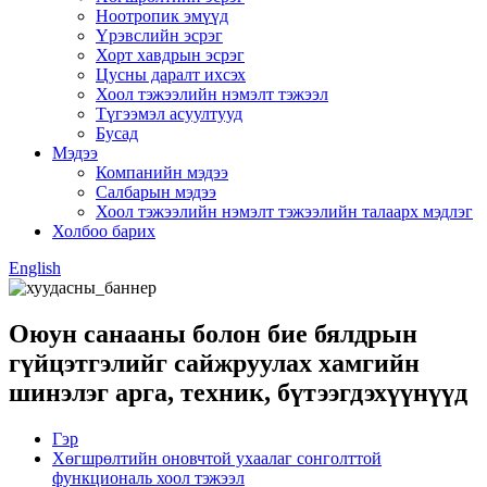
Ноотропик эмүүд
Үрэвслийн эсрэг
Хорт хавдрын эсрэг
Цусны даралт ихсэх
Хоол тэжээлийн нэмэлт тэжээл
Түгээмэл асуултууд
Бусад
Мэдээ
Компанийн мэдээ
Салбарын мэдээ
Хоол тэжээлийн нэмэлт тэжээлийн талаарх мэдлэг
Холбоо барих
English
Оюун санааны болон бие бялдрын
гүйцэтгэлийг сайжруулах хамгийн
шинэлэг арга, техник, бүтээгдэхүүнүүд
Гэр
Хөгшрөлтийн оновчтой ухаалаг сонголттой
функциональ хоол тэжээл