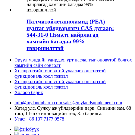
Палмитойлетаноламид (PEA)
нунтаг үйлдвэрлэгч CAS дугаар:
544-31-0 Нэмэлт найрлагад
хамгийн багадаа 99%
цэвэршилттэй
Эрүүл мэндийг удирдах, урт наслалтыг оновчтой болгох
хамгийн сайн сонголт
Хөгшрөлтийн оновчтой ухаалаг сонголттой
функциональ хоол тэжээл
Хөгшрөлтийн оновчтой ухаалаг сонголттой
функциональ хоол тэжээл
Холбоо барих
info@mylandpharm.com
sales@mylandsupplement.com
Хятад улс, Сужоу аж үйлдвэрийн парк, Синьцин зам, 68
тоот, Шэнхэ инновацийн төв, 3-р барилга.
Утас: +86 137 7177 0578