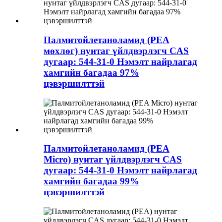
Палмитойлетаноламид (PEA
мөхлөг) нунтаг үйлдвэрлэгч CAS
дугаар: 544-31-0 Нэмэлт найрлагад
хамгийн багадаа 97%
цэвэршилттэй
Палмитойлетаноламид (PEA
Micro) нунтаг үйлдвэрлэгч CAS
дугаар: 544-31-0 Нэмэлт найрлагад
хамгийн багадаа 99%
цэвэршилттэй