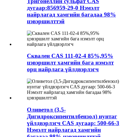
Тригонеллин сульфат CAS
дугаар:856959-29-0 Нэмэлт
найрлагад хамгийн багадаа 98%
цэвэршилттэй
Сквален CAS 111-02-4 85%,95%
цэвэршилт хамгийн бага нэмэлт
орц найрлага үйлдвэрлэгч
Оливетол (3,5-
Дигидроксипентилбензол) нунтаг
үйлдвэрлэгч CAS дугаар: 500-66-3
Нэмэлт найрлагад хамгийн
багадаа 98% цэвэршилттэй