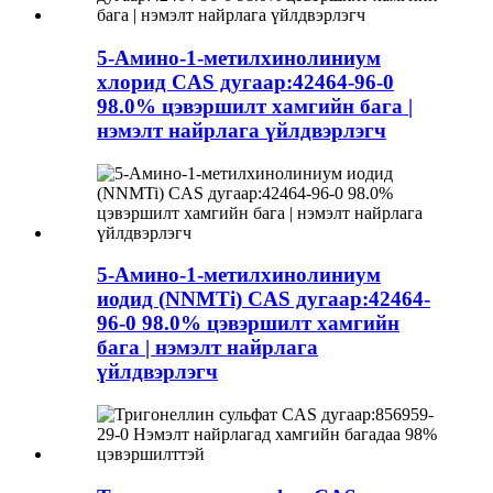
5-Амино-1-метилхинолиниум
хлорид CAS дугаар:42464-96-0
98.0% цэвэршилт хамгийн бага |
нэмэлт найрлага үйлдвэрлэгч
5-Амино-1-метилхинолиниум
иодид (NNMTi) CAS дугаар:42464-
96-0 98.0% цэвэршилт хамгийн
бага | нэмэлт найрлага
үйлдвэрлэгч