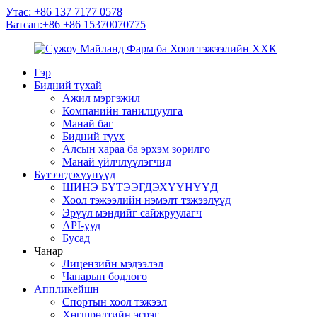
Утас: +86 137 7177 0578
Ватсап:+86 +86 15370070775
Гэр
Бидний тухай
Ажил мэргэжил
Компанийн танилцуулга
Манай баг
Бидний түүх
Алсын хараа ба эрхэм зорилго
Манай үйлчлүүлэгчид
Бүтээгдэхүүнүүд
ШИНЭ БҮТЭЭГДЭХҮҮНҮҮД
Хоол тэжээлийн нэмэлт тэжээлүүд
Эрүүл мэндийг сайжруулагч
API-ууд
Бусад
Чанар
Лицензийн мэдээлэл
Чанарын бодлого
Аппликейшн
Спортын хоол тэжээл
Хөгшрөлтийн эсрэг