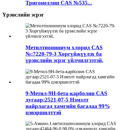
Тригонеллин CAS №535...
Үрэвслийн эсрэг
Метилтиониниум хлорид CAS
№:7220-79-3 Хоргүйжүүлэх ба
үрэвслийн эсрэг үйлчилгээтэй.
9-Метил-9H-бета-карболин CAS
дугаар:2521-07-5 Нэмэлт
найрлагад хамгийн багадаа 99%
цэвэршилттэй