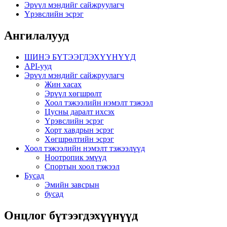
Эрүүл мэндийг сайжруулагч
Үрэвслийн эсрэг
Ангилалууд
ШИНЭ БҮТЭЭГДЭХҮҮНҮҮД
API-ууд
Эрүүл мэндийг сайжруулагч
Жин хасах
Эрүүл хөгшрөлт
Хоол тэжээлийн нэмэлт тэжээл
Цусны даралт ихсэх
Үрэвслийн эсрэг
Хорт хавдрын эсрэг
Хөгшрөлтийн эсрэг
Хоол тэжээлийн нэмэлт тэжээлүүд
Ноотропик эмүүд
Спортын хоол тэжээл
Бусад
Эмийн завсрын
бусад
Онцлог бүтээгдэхүүнүүд