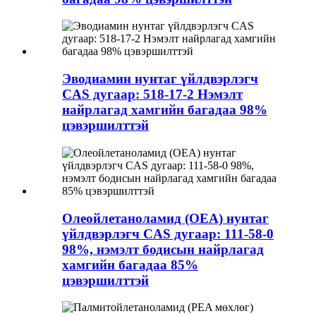
Эводиамин нунтаг үйлдвэрлэгч
CAS дугаар: 518-17-2 Нэмэлт
найрлагад хамгийн багадаа 98%
цэвэршилттэй
Олеойлетаноламид (OEA) нунтаг
үйлдвэрлэгч CAS дугаар: 111-58-0
98%, нэмэлт бодисын найрлагад
хамгийн багадаа 85%
цэвэршилттэй