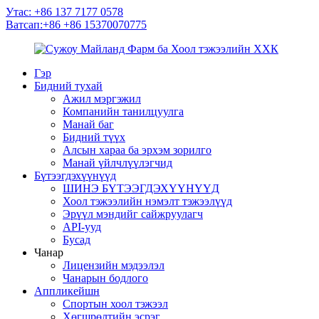
Утас: +86 137 7177 0578
Ватсап:+86 +86 15370070775
Гэр
Бидний тухай
Ажил мэргэжил
Компанийн танилцуулга
Манай баг
Бидний түүх
Алсын хараа ба эрхэм зорилго
Манай үйлчлүүлэгчид
Бүтээгдэхүүнүүд
ШИНЭ БҮТЭЭГДЭХҮҮНҮҮД
Хоол тэжээлийн нэмэлт тэжээлүүд
Эрүүл мэндийг сайжруулагч
API-ууд
Бусад
Чанар
Лицензийн мэдээлэл
Чанарын бодлого
Аппликейшн
Спортын хоол тэжээл
Хөгшрөлтийн эсрэг