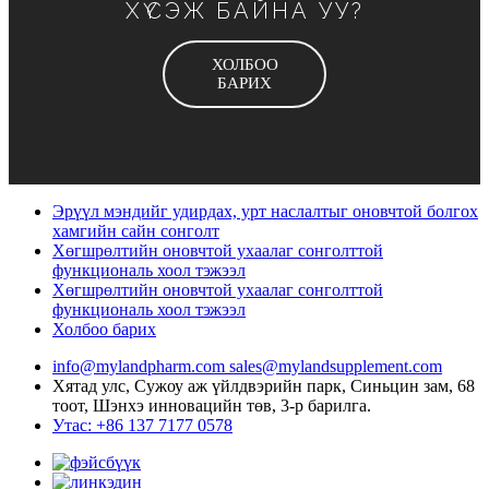
ХҮСЭЖ БАЙНА УУ?
ХОЛБОО
БАРИХ
Эрүүл мэндийг удирдах, урт наслалтыг оновчтой болгох
хамгийн сайн сонголт
Хөгшрөлтийн оновчтой ухаалаг сонголттой
функциональ хоол тэжээл
Хөгшрөлтийн оновчтой ухаалаг сонголттой
функциональ хоол тэжээл
Холбоо барих
info@mylandpharm.com
sales@mylandsupplement.com
Хятад улс, Сужоу аж үйлдвэрийн парк, Синьцин зам, 68
тоот, Шэнхэ инновацийн төв, 3-р барилга.
Утас: +86 137 7177 0578