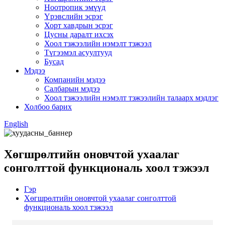
Ноотропик эмүүд
Үрэвслийн эсрэг
Хорт хавдрын эсрэг
Цусны даралт ихсэх
Хоол тэжээлийн нэмэлт тэжээл
Түгээмэл асуултууд
Бусад
Мэдээ
Компанийн мэдээ
Салбарын мэдээ
Хоол тэжээлийн нэмэлт тэжээлийн талаарх мэдлэг
Холбоо барих
English
Хөгшрөлтийн оновчтой ухаалаг
сонголттой функциональ хоол тэжээл
Гэр
Хөгшрөлтийн оновчтой ухаалаг сонголттой
функциональ хоол тэжээл