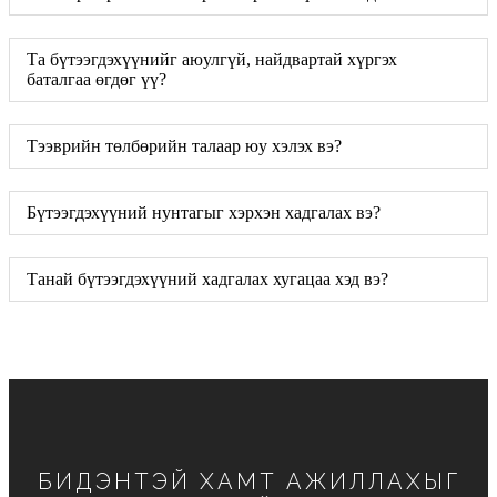
Та бүтээгдэхүүнийг аюулгүй, найдвартай хүргэх
баталгаа өгдөг үү?
Тээврийн төлбөрийн талаар юу хэлэх вэ?
Бүтээгдэхүүний нунтагыг хэрхэн хадгалах вэ?
Танай бүтээгдэхүүний хадгалах хугацаа хэд вэ?
БИДЭНТЭЙ ХАМТ АЖИЛЛАХЫГ