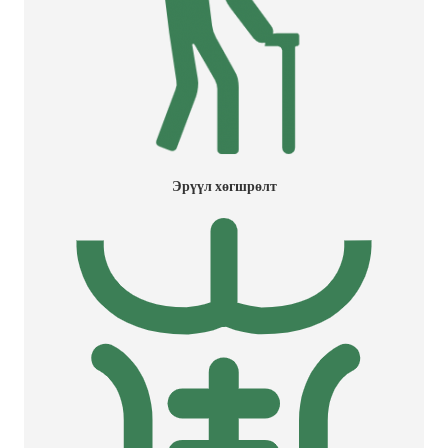
Эрүүл хөгшрөлт