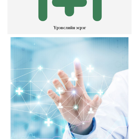
Үрэвслийн эсрэг