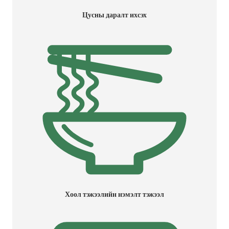
Цусны даралт ихсэх
Хоол тэжээлийн нэмэлт тэжээл