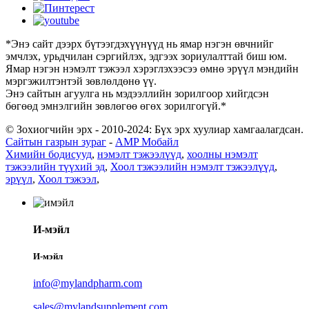
*Энэ сайт дээрх бүтээгдэхүүнүүд нь ямар нэгэн өвчнийг
эмчлэх, урьдчилан сэргийлэх, эдгээх зориулалттай биш юм.
Ямар нэгэн нэмэлт тэжээл хэрэглэхээсээ өмнө эрүүл мэндийн
мэргэжилтэнтэй зөвлөлдөнө үү.
Энэ сайтын агуулга нь мэдээллийн зорилгоор хийгдсэн
бөгөөд эмнэлгийн зөвлөгөө өгөх зорилгогүй.*
© Зохиогчийн эрх - 2010-2024: Бүх эрх хуулиар хамгаалагдсан.
Сайтын газрын зураг
-
AMP Мобайл
Химийн бодисууд
,
нэмэлт тэжээлүүд
,
хоолны нэмэлт
тэжээлийн түүхий эд
,
Хоол тэжээлийн нэмэлт тэжээлүүд
,
эрүүл
,
Хоол тэжээл
,
И-мэйл
И-мэйл
info@mylandpharm.com
sales@mylandsupplement.com