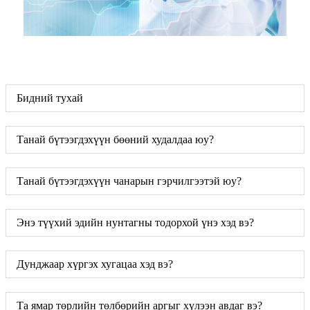
Бидний тухай
Танай бүтээгдэхүүн бөөний худалдаа юу?
Танай бүтээгдэхүүн чанарын гэрчилгээтэй юу?
Энэ түүхий эдийн нунтагны тодорхой үнэ хэд вэ?
Дунджаар хүргэх хугацаа хэд вэ?
Та ямар төрлийн төлбөрийн аргыг хүлээн авдаг вэ?