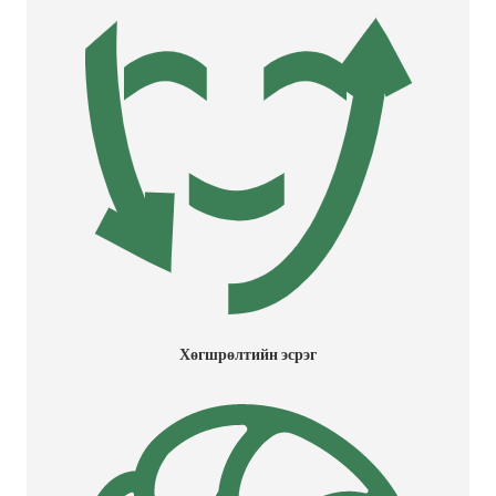
Хөгшрөлтийн эсрэг