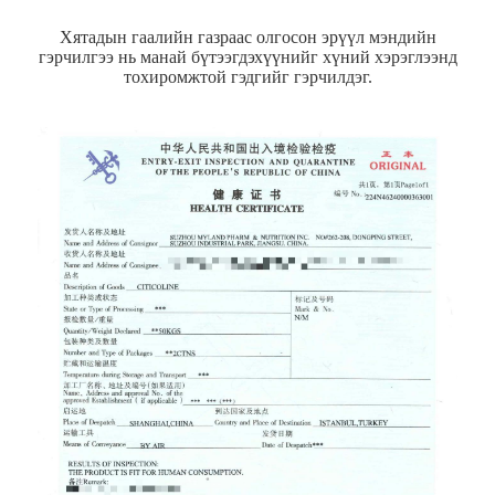
Хятадын гаалийн газраас олгосон эрүүл мэндийн
гэрчилгээ нь манай бүтээгдэхүүнийг хүний ​​хэрэглээнд
тохиромжтой гэдгийг гэрчилдэг.