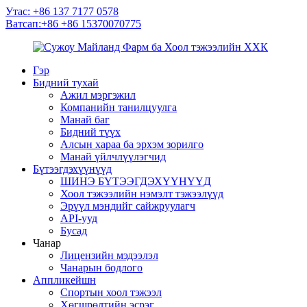
Утас: +86 137 7177 0578
Ватсап:+86 +86 15370070775
Гэр
Бидний тухай
Ажил мэргэжил
Компанийн танилцуулга
Манай баг
Бидний түүх
Алсын хараа ба эрхэм зорилго
Манай үйлчлүүлэгчид
Бүтээгдэхүүнүүд
ШИНЭ БҮТЭЭГДЭХҮҮНҮҮД
Хоол тэжээлийн нэмэлт тэжээлүүд
Эрүүл мэндийг сайжруулагч
API-ууд
Бусад
Чанар
Лицензийн мэдээлэл
Чанарын бодлого
Аппликейшн
Спортын хоол тэжээл
Хөгшрөлтийн эсрэг