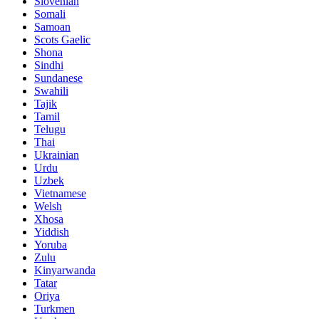
Slovenian
Somali
Samoan
Scots Gaelic
Shona
Sindhi
Sundanese
Swahili
Tajik
Tamil
Telugu
Thai
Ukrainian
Urdu
Uzbek
Vietnamese
Welsh
Xhosa
Yiddish
Yoruba
Zulu
Kinyarwanda
Tatar
Oriya
Turkmen