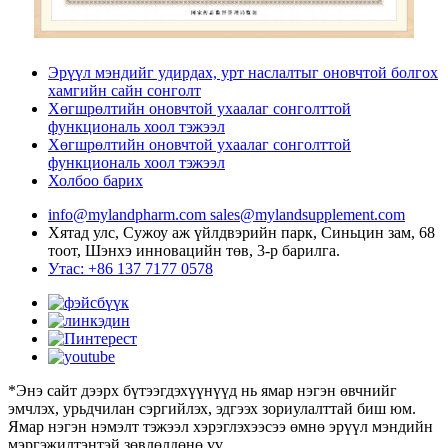
Эрүүл мэндийг удирдах, урт наслалтыг оновчтой болгох
хамгийн сайн сонголт
Хөгшрөлтийн оновчтой ухаалаг сонголттой
функциональ хоол тэжээл
Хөгшрөлтийн оновчтой ухаалаг сонголттой
функциональ хоол тэжээл
Холбоо барих
info@mylandpharm.com
sales@mylandsupplement.com
Хятад улс, Сужоу аж үйлдвэрийн парк, Синьцин зам, 68
тоот, Шэнхэ инновацийн төв, 3-р барилга.
Утас: +86 137 7177 0578
*Энэ сайт дээрх бүтээгдэхүүнүүд нь ямар нэгэн өвчнийг
эмчлэх, урьдчилан сэргийлэх, эдгээх зориулалттай биш юм.
Ямар нэгэн нэмэлт тэжээл хэрэглэхээсээ өмнө эрүүл мэндийн
мэргэжилтэнтэй зөвлөлдөнө үү.