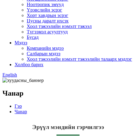
Ноотропик эмүүд
Үрэвслийн эсрэг
Хорт хавдрын эсрэг
Цусны даралт ихсэх
Хоол тэжээлийн нэмэлт тэжээл
Түгээмэл асуултууд
Бусад
Мэдээ
Компанийн мэдээ
Салбарын мэдээ
Хоол тэжээлийн нэмэлт тэжээлийн талаарх мэдлэг
Холбоо барих
English
Чанар
Гэр
Чанар
Эрүүл мэндийн гэрчилгээ