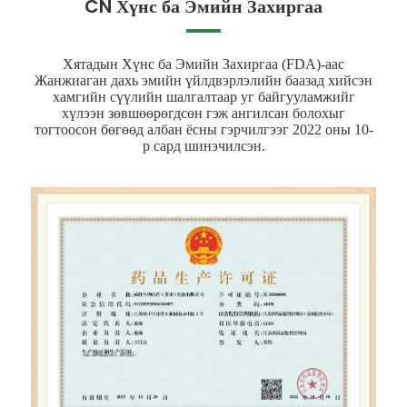
CN Хүнс ба Эмийн Захиргаа
Хятадын Хүнс ба Эмийн Захиргаа (FDA)-аас
Жанжиаган дахь эмийн үйлдвэрлэлийн баазад хийсэн
хамгийн сүүлийн шалгалтаар уг байгууламжийг
хүлээн зөвшөөрөгдсөн гэж ангилсан болохыг
тогтоосон бөгөөд албан ёсны гэрчилгээг 2022 оны 10-
р сард шинэчилсэн.