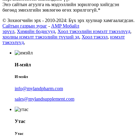
Энэ сайтын агуулга нь мэдээллийн зорилгоор хийгдсэн
бөгөөд эмнэлгийн зөвлөгөө өгөх зорилгогүй.*
© Зохиогчийн эрх - 2010-2024: Бүх эрх хуулиар хамгаалагдсан.
Сайтын газрын зураг
-
AMP Мобайл
эрүүл
,
Химийн бодисууд
,
Хоол тэжээлийн нэмэлт тэжээлүүд
,
хоолны нэмэлт тэжээлийн түүхий эд
,
Хоол тэжээл
,
нэмэлт
тэжээлүүд
,
И-мэйл
И-мэйл
info@mylandpharm.com
sales@mylandsupplement.com
Утас
Утас