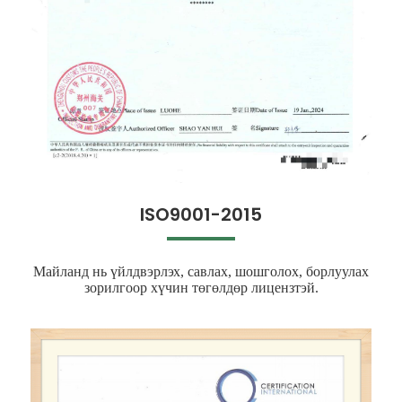
ISO9001-2015
Майланд нь үйлдвэрлэх, савлах, шошголох, борлуулах
зорилгоор хүчин төгөлдөр лицензтэй.