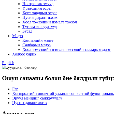
Ноотропик эмүүд
Үрэвслийн эсрэг
Хорт хавдрын эсрэг
Цусны даралт ихсэх
Хоол тэжээлийн нэмэлт тэжээл
Түгээмэл асуултууд
Бусад
Мэдээ
Компанийн мэдээ
Салбарын мэдээ
Хоол тэжээлийн нэмэлт тэжээлийн талаарх мэдлэг
Холбоо барих
English
Оюун санааны болон бие бялдрын гүйцэт
Гэр
Хөгшрөлтийн оновчтой ухаалаг сонголттой функциональ 
Эрүүл мэндийг сайжруулагч
Цусны даралт ихсэх
Ангилалууд