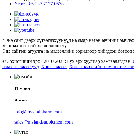
Утас: +86 137 7177 0578
*Энэ сайт дээрх бүтээгдэхүүнүүд нь ямар нэгэн өвчнийг эмчлэх
мэргэжилтэнтэй зөвлөлдөнө үү.
Энэ сайтын агуулга нь мэдээллийн зорилгоор хийгдсэн бөгөөд 
© Зохиогчийн эрх - 2010-2024: Бүх эрх хуулиар хамгаалагдсан.
нэмэлт тэжээлүүд
,
Хоол тэжээл
,
Хоол тэжээлийн нэмэлт тэжээл
И-мэйл
И-мэйл
info@mylandpharm.com
sales@mylandsupplement.com