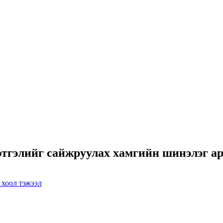
гэлийг сайжруулах хамгийн шинэлэг арг
хоол тэжээл