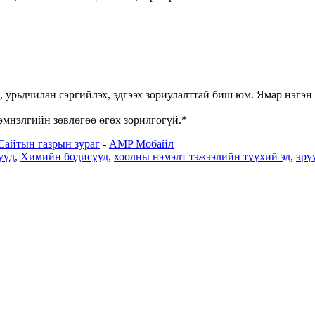
, урьдчилан сэргийлэх, эдгээх зориулалттай биш юм. Ямар нэгэн
эмнэлгийн зөвлөгөө өгөх зорилгогүй.*
Сайтын газрын зураг
-
AMP Мобайл
үүд
,
Химийн бодисууд
,
хоолны нэмэлт тэжээлийн түүхий эд
,
эрү