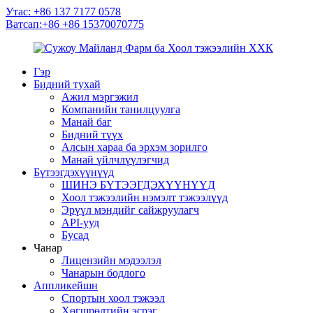
Утас: +86 137 7177 0578
Ватсап:+86 +86 15370070775
Гэр
Бидний тухай
Ажил мэргэжил
Компанийн танилцуулга
Манай баг
Бидний түүх
Алсын хараа ба эрхэм зорилго
Манай үйлчлүүлэгчид
Бүтээгдэхүүнүүд
ШИНЭ БҮТЭЭГДЭХҮҮНҮҮД
Хоол тэжээлийн нэмэлт тэжээлүүд
Эрүүл мэндийг сайжруулагч
API-ууд
Бусад
Чанар
Лицензийн мэдээлэл
Чанарын бодлого
Аппликейшн
Спортын хоол тэжээл
Хөгшрөлтийн эсрэг