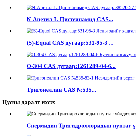
N-Ацетил-L-Цистеинамид CAS...
(S)-Equal CAS дугаар:531-95-3 ...
O-304 CAS дугаар:1261289-04-6...
Тригонеллин CAS №535...
Цусны даралт ихсэх
Спермидин Тригидрохлоридын нунтаг үй