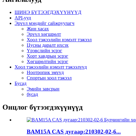
ШИНЭ БҮТЭЭГДЭХҮҮНҮҮД
API-ууд
Эрүүл мэндийг сайжруулагч
Жин хасах
Эрүүл хөгшрөлт
Хоол тэжээлийн нэмэлт тэжээл
Цусны даралт ихсэх
Үрэвслийн эсрэг
Хорт хавдрын эсрэг
Хөгшрөлтийн эсрэг
Хоол тэжээлийн нэмэлт тэжээлүүд
Ноотропик эмүүд
Спортын хоол тэжээл
Бусад
Эмийн завсрын
бусад
Онцлог бүтээгдэхүүнүүд
BAM15A CAS дугаар:210302-02-6...