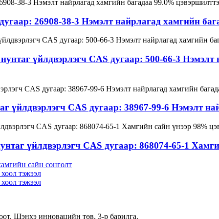
угаар: 26908-38-3 Нэмэлт найрлагад хамгийн баг
 нунтаг үйлдвэрлэгч CAS дугаар: 500-66-3 Нэмэлт
аг үйлдвэрлэгч CAS дугаар: 38967-99-6 Нэмэлт н
унтаг үйлдвэрлэгч CAS дугаар: 868074-65-1 Хамг
хамгийн сайн сонголт
хоол тэжээл
хоол тэжээл
оот, Шэнхэ инновацийн төв, 3-р барилга.