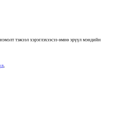
 нэмэлт тэжээл хэрэглэхээсээ өмнө эрүүл мэндийн
үл
,