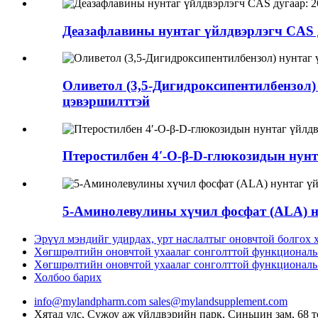
Деазафлавины нунтаг үйлдвэрлэгч CAS д
Оливетол (3,5-Дигидроксипентилбензол)
цэвэршилттэй
Птеростилбен 4′-O-β-D-глюкозидын нунт
5-Аминолевулины хүчил фосфат (ALA) н
Эрүүл мэндийг удирдах, урт наслалтыг оновчтой болгох 
Хөгшрөлтийн оновчтой ухаалаг сонголттой функциональ 
Хөгшрөлтийн оновчтой ухаалаг сонголттой функциональ 
Холбоо барих
info@mylandpharm.com
sales@mylandsupplement.com
Хятад улс, Сужоу аж үйлдвэрийн парк, Синьцин зам, 68 т