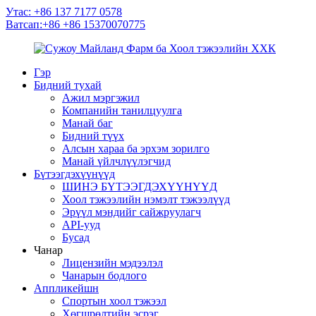
Утас: +86 137 7177 0578
Ватсап:+86 +86 15370070775
Гэр
Бидний тухай
Ажил мэргэжил
Компанийн танилцуулга
Манай баг
Бидний түүх
Алсын хараа ба эрхэм зорилго
Манай үйлчлүүлэгчид
Бүтээгдэхүүнүүд
ШИНЭ БҮТЭЭГДЭХҮҮНҮҮД
Хоол тэжээлийн нэмэлт тэжээлүүд
Эрүүл мэндийг сайжруулагч
API-ууд
Бусад
Чанар
Лицензийн мэдээлэл
Чанарын бодлого
Аппликейшн
Спортын хоол тэжээл
Хөгшрөлтийн эсрэг