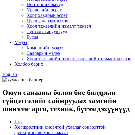
Ноотропик эмүүд
Үрэвслийн эсрэг
Хорт хавдрын эсрэг
Цусны даралт ихсэх
Хоол тэжээлийн нэмэлт тэжээл
Түгээмэл асуултууд
Бусад
Мэдээ
Компанийн мэдээ
Салбарын мэдээ
Хоол тэжээлийн нэмэлт тэжээлийн талаарх мэдлэг
Холбоо барих
English
Оюун санааны болон бие бялдрын
гүйцэтгэлийг сайжруулах хамгийн
шинэлэг арга, техник, бүтээгдэхүүнүүд
Гэр
Хөгшрөлтийн оновчтой ухаалаг сонголттой
функциональ хоол тэжээл