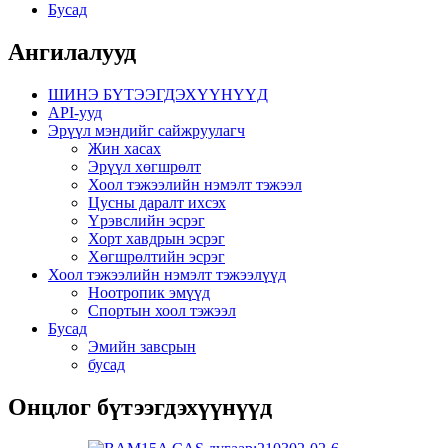
Бусад
Ангилалууд
ШИНЭ БҮТЭЭГДЭХҮҮНҮҮД
API-ууд
Эрүүл мэндийг сайжруулагч
Жин хасах
Эрүүл хөгшрөлт
Хоол тэжээлийн нэмэлт тэжээл
Цусны даралт ихсэх
Үрэвслийн эсрэг
Хорт хавдрын эсрэг
Хөгшрөлтийн эсрэг
Хоол тэжээлийн нэмэлт тэжээлүүд
Ноотропик эмүүд
Спортын хоол тэжээл
Бусад
Эмийн завсрын
бусад
Онцлог бүтээгдэхүүнүүд