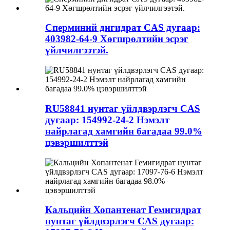
Сперминий дигидрат CAS дугаар:
403982-64-9 Хөгшрөлтийн эсрэг
үйлчилгээтэй.
RU58841 нунтаг үйлдвэрлэгч CAS
дугаар: 154992-24-2 Нэмэлт
найрлагад хамгийн багадаа 99.0%
цэвэршилттэй
Кальцийн Хопантенат Гемигидрат
нунтаг үйлдвэрлэгч CAS дугаар: