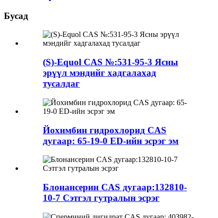
Бусад
(S)-Equol CAS №:531-95-3 Ясны
эрүүл мэндийг хадгалахад
тусалдаг
Йохимбин гидрохлорид CAS
дугаар: 65-19-0 ED-ийн эсрэг эм
Блонансерин CAS дугаар:132810-
10-7 Сэтгэл гутралын эсрэг