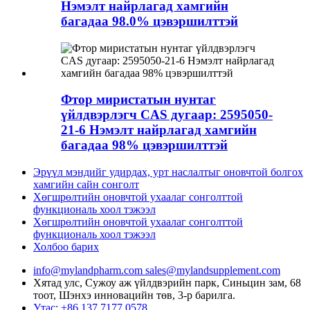
Нэмэлт найрлагад хамгийн
багадаа 98.0% цэвэршилттэй
Фтор миристатын нунтаг
үйлдвэрлэгч CAS дугаар: 2595050-
21-6 Нэмэлт найрлагад хамгийн
багадаа 98% цэвэршилттэй
Эрүүл мэндийг удирдах, урт наслалтыг оновчтой болгох
хамгийн сайн сонголт
Хөгшрөлтийн оновчтой ухаалаг сонголттой
функциональ хоол тэжээл
Хөгшрөлтийн оновчтой ухаалаг сонголттой
функциональ хоол тэжээл
Холбоо барих
info@mylandpharm.com
sales@mylandsupplement.com
Хятад улс, Сужоу аж үйлдвэрийн парк, Синьцин зам, 68
тоот, Шэнхэ инновацийн төв, 3-р барилга.
Утас: +86 137 7177 0578