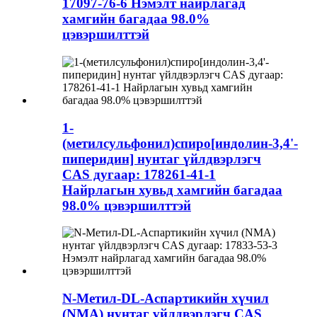
17097-76-6 Нэмэлт найрлагад
хамгийн багадаа 98.0%
цэвэршилттэй
1-
(метилсульфонил)спиро[индолин-3,4'-
пиперидин] нунтаг үйлдвэрлэгч
CAS дугаар: 178261-41-1
Найрлагын хувьд хамгийн багадаа
98.0% цэвэршилттэй
N-Метил-DL-Аспартикийн хүчил
(NMA) нунтаг үйлдвэрлэгч CAS