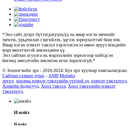
*Энэ сайт дээрх бүтээгдэхүүнүүд нь ямар нэгэн өвчнийг
эмчлэх, урьдчилан сэргийлэх, эдгээх зориулалттай биш юм.
Ямар нэгэн нэмэлт тэжээл хэрэглэхээсээ өмнө эрүүл мэндийн
мэргэжилтэнтэй зөвлөлдөнө үү.
Энэ сайтын агуулга нь мэдээллийн зорилгоор хийгдсэн
бөгөөд эмнэлгийн зөвлөгөө өгөх зорилгогүй.*
© Зохиогчийн эрх - 2010-2024: Бүх эрх хуулиар хамгаалагдсан.
Сайтын газрын зураг
-
AMP Мобайл
эрүүл
,
хоолны нэмэлт тэжээлийн түүхий эд
,
нэмэлт тэжээлүүд
,
Химийн бодисууд
,
Хоол тэжээл
,
Хоол тэжээлийн нэмэлт
тэжээлүүд
,
И-мэйл
И-мэйл