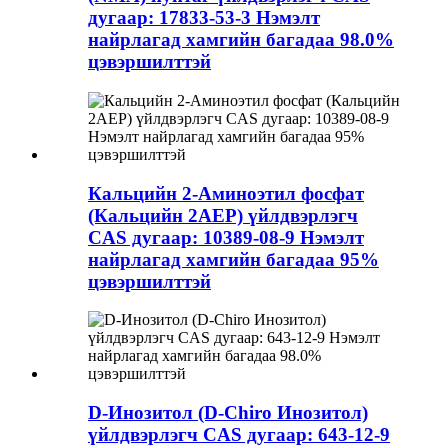
дугаар: 17833-53-3 Нэмэлт
найрлагад хамгийн багадаа 98.0%
цэвэршилттэй
Кальцийн 2-Аминоэтил фосфат
(Кальцийн 2AEP) үйлдвэрлэгч
CAS дугаар: 10389-08-9 Нэмэлт
найрлагад хамгийн багадаа 95%
цэвэршилттэй
D-Инозитол (D-Chiro Инозитол)
үйлдвэрлэгч CAS дугаар: 643-12-9