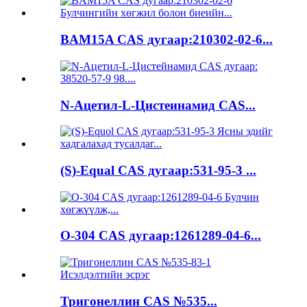
BAM15A CAS дугаар:210302-02-6...
N-Ацетил-L-Цистеинамид CAS...
(S)-Equal CAS дугаар:531-95-3 ...
O-304 CAS дугаар:1261289-04-6...
Тригонеллин CAS №535...